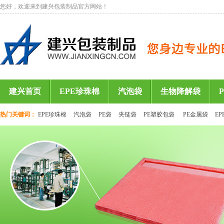
您好，欢迎来到建兴包装制品官方网站！
建兴首页
EPE珍珠棉
汽泡袋
生物降解袋
热门关键词：
EPE珍珠棉
汽泡袋
PE袋
夹链袋
PE塑胶包袋
PE金属袋
E