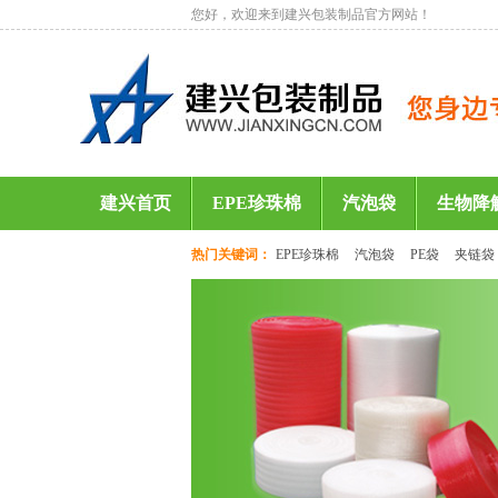
您好，欢迎来到建兴包装制品官方网站！
建兴首页
EPE珍珠棉
汽泡袋
生物降
热门关键词：
EPE珍珠棉
汽泡袋
PE袋
夹链袋