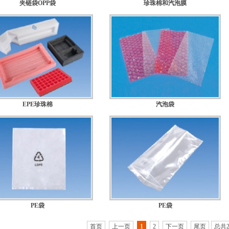
夹链袋OPP袋
珍珠棉和汽泡膜
规格：
规格：
EPE珍珠棉
汽泡袋
规格：
规格：
PE袋
PE袋
规格：是，加工定制
规格：
首页
上一页
1
2
下一页
尾页
总共2