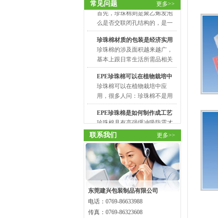
常见问题
么是否交联闭孔结构的，是一
更多>>
供应商，我非常安心
又会看到EPE珍珠棉..
种新型的环保的包装材料。它
珍珠棉材质的包装是经济实用
由低密度聚乙烯脂经物理发泡
的吗?..
珍珠棉的涉及面积越来越广，
产生无数的独立气泡构成。克
基本上跟日常生活所需品相关
服了普通发泡胶..
的行业都有它的存在。会有不
EPE珍珠棉可以在植物栽培中
少没有用过珍珠棉的消费者会
应用吗..
珍珠棉可以在植物栽培中应
产生这样的疑问，也就是珍珠
用，很多人问：珍珠棉不是用
棉材质的包装它..
于包装的吗? 珍珠棉在EPE珍珠
EPE珍珠棉是如何制作成工艺
棉片材的表面是可以覆合HDPE
品的？
珍珠棉具有高强缓冲吸防震才
膜，镀铝膜、涂塑纸、涂塑布
能，是新式环保的包装材料之
等加工材料的，经..
一，变成绿色环保珍珠棉的首
保护膜撕膜留胶、掉胶、腐蚀
选。深圳珍珠棉厂家赋有很强
联系我们
更多>>
工件漆..
留胶、翘边、漆面腐蚀、低温
的弹性，柔软性韧能够经过曲
脱胶是工业保护膜客户投诉
折来吸收涣散外..
TOP1问题，绝非单纯胶层好坏
工业保护膜怎么选材质？PE、
问题，结合十年生产经验，拆
PET、硅..
作为主营各类工业定制保护膜
解真实原因+落地解决方案，同
厂家，我们接触90%采购客户
时说明我司产品优..
东莞建兴包装制品有限公司
都会遇到材质选型难题，不盲
电话：0769-86633988
汽泡袋防静电效果好吗
目选贵、不跟风选厚膜，贴合
传真：0769-86323608
汽泡袋内附减震气泡膜，气泡
基材表面、生产工艺、撕膜要