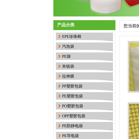
产品分类
您当前
EPE珍珠棉
汽泡袋
PE袋
夹链袋
拉伸膜
PP塑胶包袋
PE塑胶包袋
PO塑胶包袋
OPP塑胶包袋
PE防静电袋
保护膜撕膜留胶、掉胶、腐蚀
工件漆..
留胶、翘边、漆面腐蚀、低温
PE导电袋