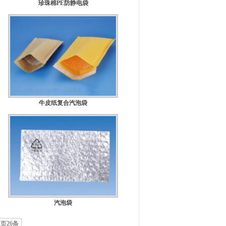
珍珠棉PE防静电袋
规格：
牛皮纸复合汽泡袋
规格：
汽泡袋
规格：
页26条