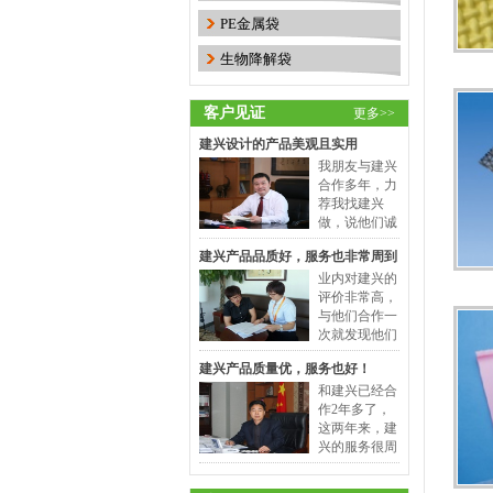
脱胶是工业保护膜客户投诉
PE金属袋
TOP1问题，绝非单纯胶层好坏
工业保护膜怎么选材质？PE、
问题，结合十年生产经验，拆
生物降解袋
PET、硅..
作为主营各类工业定制保护膜
解真实原因+落地解决方案，同
厂家，我们接触90%采购客户
时说明我司产品优..
都会遇到材质选型难题，不盲
客户见证
更多>>
汽泡袋防静电效果好吗
目选贵、不跟风选厚膜，贴合
建兴设计的产品美观且实用
汽泡袋内附减震气泡膜，气泡
基材表面、生产工艺、撕膜要
我朋友与建兴
膜中有无数小气泡，所以体
求选型才是核心，..
合作多年，力
轻，富有弹性，具有隔音，防
荐我找建兴
原则上讲复合包装材料起码具
震防、防刮擦的功能,广泛用于
做，说他们诚
有哪些..
复合包装材料的性质既有共通
电子、仪表、陶瓷、工艺品、
信务实，会站在客户的角度帮忙解
性又有特殊性。当然，这与复
建兴产品品质好，服务也非常周到
家用电器，自车行，厨..
决很多问题，并且设计的产品美观
合结构的组成有很密切的关
且适用。
业内对建兴的
大家对珍珠棉的特点了解多少?
系。从原则上讲，作为复合包
评价非常高，
1.珍珠棉质地柔软，导热率很
与他们合作一
装材料起码应具有以下性能：
次就发现他们
低隔热性很优，缓冲性能好,合
（1）操作性，即方..
做事效率不仅快，服务也非常周
适于高档瓷器等脆弱产品的包
建兴产品质量优，服务也好！
到，品质更是没得说
EPE珍珠棉和珍珠棉是同一种
装。 2.珍珠棉加入防静电粒子,
和建兴已经合
产品吗..
珍珠棉是一种新型的环保包装
可作防止静电处理，制成防静
作2年多了，
材料，关于它的特性用途也不
电珍珠棉,..
这两年来，建
用说，可能大家都知道，只是
兴的服务很周
泡沫就是珍珠棉吗?
可能很多人都很纳闷，到处看
到，定期的提醒我进货，而且给我
首先，珍珠棉则是聚乙烯发泡
的价格也优惠，选择这么个省心的
到珍珠棉这三个字，但有时候