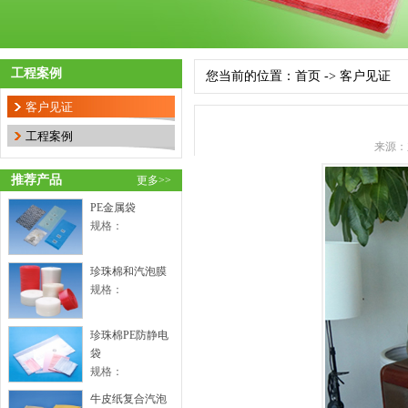
工程案例
您当前的位置：
首页
->
客户见证
客户见证
工程案例
来源：
推荐产品
更多>>
PE金属袋
规格：
珍珠棉和汽泡膜
规格：
珍珠棉PE防静电
袋
规格：
牛皮纸复合汽泡