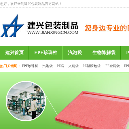
您好，欢迎来到建兴包装制品官方网站！
建兴首页
EPE珍珠棉
汽泡袋
生物降解袋
热门关键词：
EPE珍珠棉
汽泡袋
PE袋
夹链袋
PE塑胶包袋
PE金属袋
E