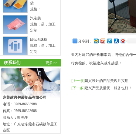
袋
规格：
汽泡袋
规格：是，加工
定制
EPE珍珠棉
分享到：
规格：是，加工
定制
业内对建兴的评价非常高，与他们合作
联系我们
更多>>
行免检的。祝福建兴越来越强！
[上一条]
建兴设计的产品美观且实用
[下一条]
建兴产品质量优，服务也好！
东莞建兴包装制品有限公司
电话：0769-86633988
传真：0769-86323608
联系人：叶先生
地址：广东省东莞市石碣镇单屋工
业区